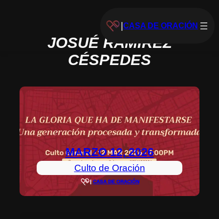
|
CASA DE ORACIÓN
JOSUÉ RAMÍREZ
Saltar
al
CÉSPEDES
contenido
MARZO 12, 2026
Culto de Oración
|
CASA DE ORACIÓN