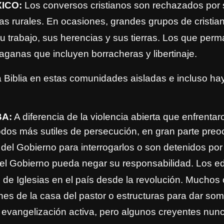
XICO:
Los conversos cristianos son rechazados por
s rurales. En ocasiones, grandes grupos de cristia
su trabajo, sus herencias y sus tierras. Los que p
aganas que incluyen borracheras y libertinaje
.
 Biblia en estas comunidades aisladas e incluso hay
BA:
A diferencia de la violencia abierta que enfrentar
odos más sutiles de persecución, en gran parte preo
 del Gobierno
para interrogarlos o son detenidos por
l Gobierno pueda negar su responsabilidad. Los edif
s
de Iglesias en el país desde la revolución. Muchos
nes de la
casa del pastor o estructuras para dar somb
 evangelización activa, per
o algunos creyentes nunca